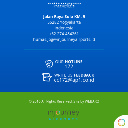
Jalan Raya Solo KM. 9
55282 Yogyakarta
Indonesia
+62 274 484261
humas.jog@injourneyairports.id
OUR
HOTLINE
172
WRITE US
FEEDBACK
cc172@ap1.co.id
© 2016 All Rights Reserved. Site by
WEBARQ