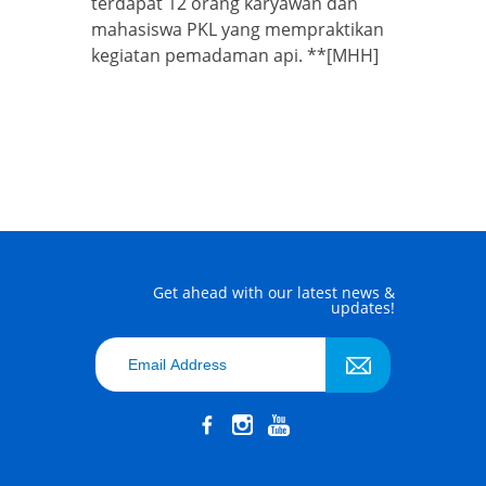
terdapat 12 orang karyawan dan
mahasiswa PKL yang mempraktikan
kegiatan pemadaman api. **[MHH]
Get ahead with our latest news &
updates!