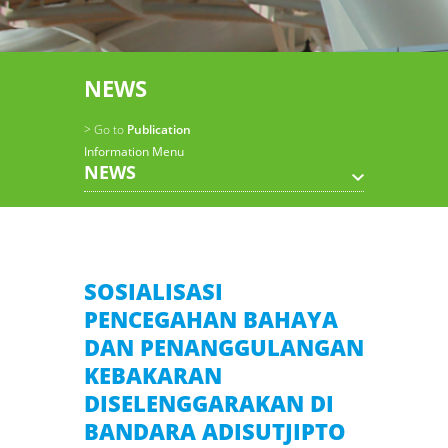
NEWS
> Go to
Publication
Information Menu
NEWS
SOSIALISASI
PENCEGAHAN BAHAYA
DAN PENANGGULANGAN
KEBAKARAN
DISELENGGARAKAN DI
BANDARA ADISUTJIPTO